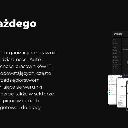
ażdego
ąc organizacjom sprawnie
ziałalności. Auto-
ecności pracowników IT,
opowstających, często
przedsiębiorstwom
iające się warunki
dzi się także w sektorze
akupione w ramach
ygotować do pracy.