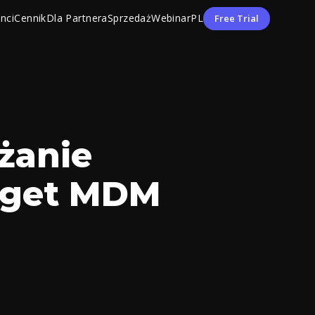
enci
Cennik
Dla Partnera
Sprzedaż
Webinar
PL
Free Trial
żanie
roget MDM