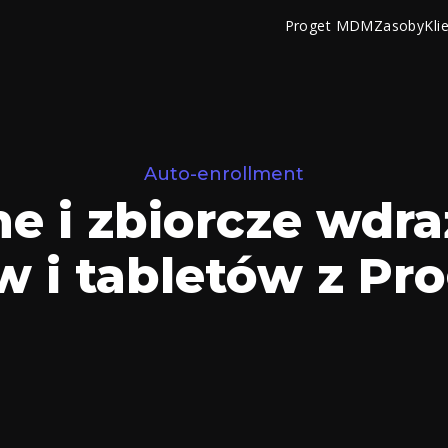
Proget MDM
Zasoby
Kli
Auto-enrollment
ne i zbiorcze wdra
w i tabletów z P