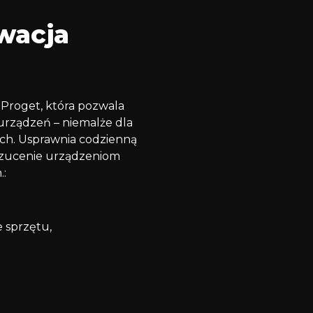
wacja
 Proget, która pozwala
urządzeń – niemalże dla
ch. Usprawnia codzienną
rzucenie urządzeniom
.:
e sprzętu,