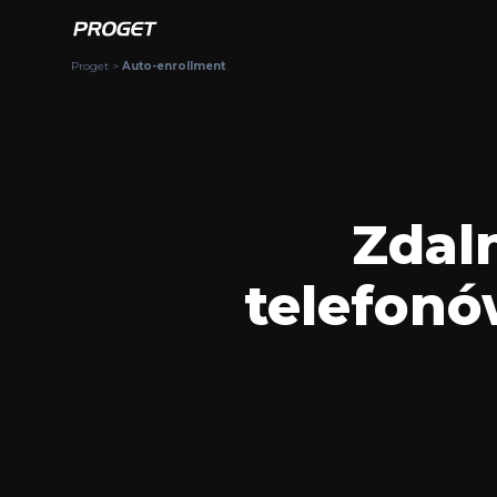
Proget
>
Auto-enrollment
Zdal
telefonó