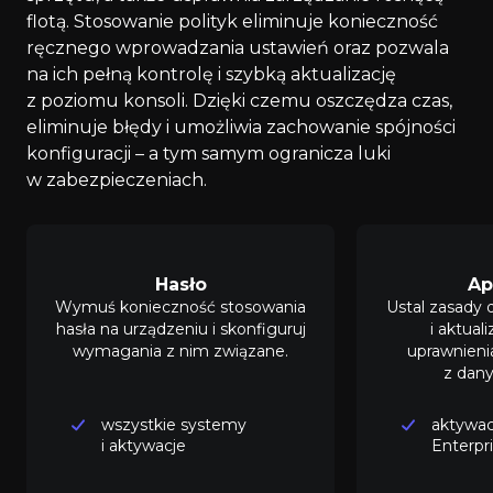
flotą. Stosowanie polityk eliminuje konieczność
ręcznego wprowadzania ustawień oraz pozwala
na ich pełną kontrolę i szybką aktualizację
z poziomu konsoli. Dzięki czemu oszczędza czas,
eliminuje błędy i umożliwia zachowanie spójności
konfiguracji – a tym samym ogranicza luki
w zabezpieczeniach.
Hasło
Ap
Wymuś konieczność stosowania
Ustal zasady d
hasła na urządzeniu i skonfiguruj
i aktuali
wymagania z nim związane.
uprawnieni
z danyc
wszystkie systemy
aktywac
i aktywacje
Enterpr