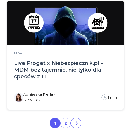
MDM
Live Proget x Niebezpiecznik.pl –
MDM bez tajemnic, nie tylko dla
speców z IT
Agnieszka Pierlak
1 min
19.09.2025
1
2