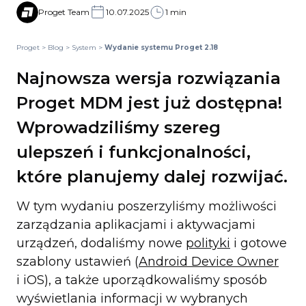
Proget Team
10.07.2025
1 min
Proget
>
Blog
>
System
>
Wydanie systemu Proget 2.18
Najnowsza wersja rozwiązania
Proget MDM jest już dostępna!
Wprowadziliśmy szereg
ulepszeń i funkcjonalności,
które planujemy dalej rozwijać.
W tym wydaniu poszerzyliśmy możliwości
zarządzania aplikacjami i aktywacjami
urządzeń, dodaliśmy nowe
polityki
i gotowe
szablony ustawień (
Android Device Owner
i iOS), a także uporządkowaliśmy sposób
wyświetlania informacji w wybranych