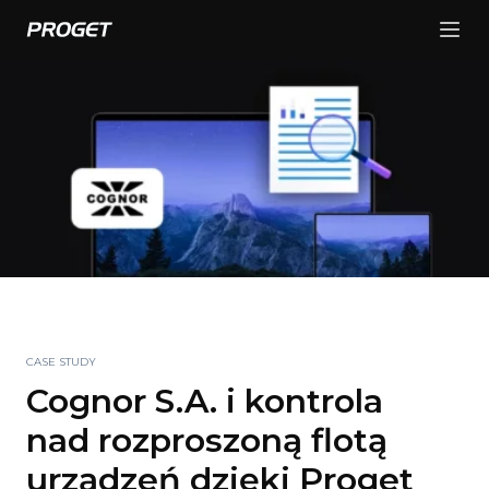
CASE STUDY
Cognor S.A. i kontrola
nad rozproszoną flotą
urządzeń dzięki Proget