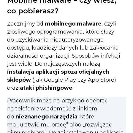
Mobilne malware – czy wiesz,
co pobierasz?
Zacznijmy od
mobilnego malware
, czyli
złośliwego oprogramowania, które służy
do uzyskiwania nieautoryzowanego
dostępu, kradzieży danych lub zakłócania
działalności organizacji. Sposobów infekcji
jest wiele. Do najczęstszych należą
instalacja aplikacji spoza oficjalnych
sklepów
(jak Google Play czy App Store)
oraz
ataki phishingowe
.
Pracownik może na przykład odebrać
na telefonie wiadomość z linkiem
do
nieznanego narzędzia
, które
ma „ułatwić mu pracę” albo „rozwiązać
pilny problem”. Po zainstalowaniu aplikacja