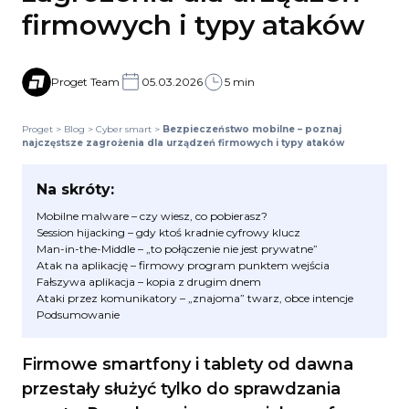
firmowych i typy ataków
Proget Team
05.03.2026
5 min
Proget
>
Blog
>
Cyber smart
>
Bezpieczeństwo mobilne – poznaj
najczęstsze zagrożenia dla urządzeń firmowych i typy ataków
Na skróty:
Mobilne malware – czy wiesz, co pobierasz?
Session hijacking – gdy ktoś kradnie cyfrowy klucz
Man-in-the-Middle – „to połączenie nie jest prywatne”
Atak na aplikację – firmowy program punktem wejścia
Fałszywa aplikacja – kopia z drugim dnem
Ataki przez komunikatory – „znajoma” twarz, obce intencje
Podsumowanie
Firmowe smartfony i tablety od dawna
przestały służyć tylko do sprawdzania