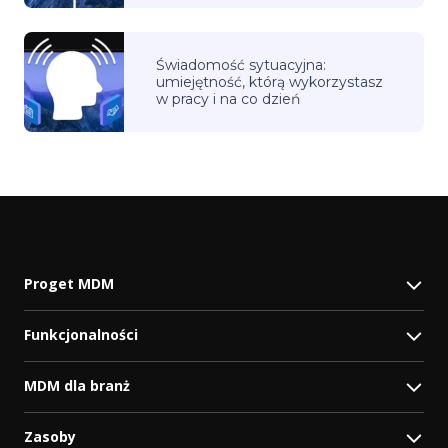
Świadomość sytuacyjna:
umiejętność, którą wykorzystasz
w pracy i na co dzień
Proget MDM
Funkcjonalności
MDM dla branż
Zasoby