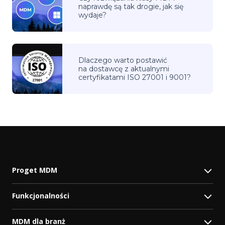
naprawdę są tak drogie, jak się
wydaje?
Dlaczego warto postawić
na dostawcę z aktualnymi
certyfikatami ISO 27001 i 9001?
Proget MDM
Funkcjonalności
MDM dla branż