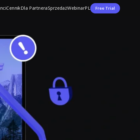
enci
Cennik
Dla Partnera
Sprzedaż
Webinar
PL
Free Trial