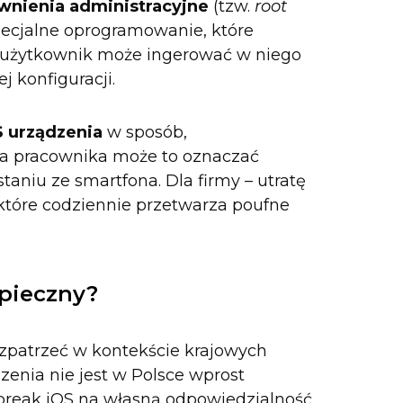
wnienia administracyjne
(tzw.
root
specjalne oprogramowanie, które
 użytkownik może ingerować w niego
 konfiguracji.
S urządzenia
w sposób,
Dla pracownika może to oznaczać
taniu ze smartfona. Dla firmy – utratę
tóre codziennie przetwarza poufne
zpieczny?
 rozpatrzeć w kontekście krajowych
zenia nie jest w Polsce wprost
break iOS na własną odpowiedzialność.