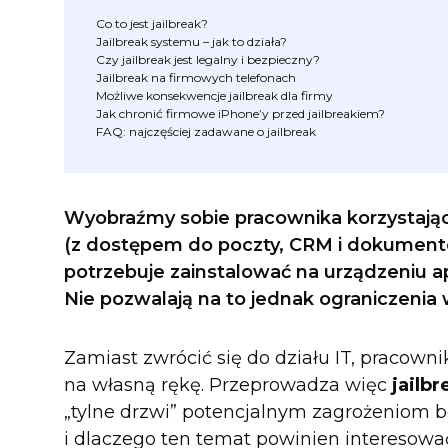
Co to jest jailbreak?
Jailbreak systemu – jak to działa?
Czy jailbreak jest legalny i bezpieczny?
Jailbreak na firmowych telefonach
Możliwe konsekwencje jailbreak dla firmy
Jak chronić firmowe iPhone’y przed jailbreakiem?
FAQ: najczęściej zadawane o jailbreak
Wyobraźmy sobie pracownika korzystają
(z dostępem do poczty, CRM i dokument
potrzebuje zainstalować na urządzeniu ap
Nie pozwalają na to jednak ograniczen
Zamiast zwrócić się do działu IT, pracow
na własną rękę. Przeprowadza więc
jailbr
„tylne drzwi” potencjalnym zagrożeniom b
i dlaczego ten temat powinien interesowa