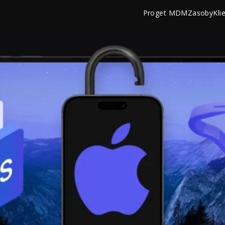
Proget MDM
Zasoby
Kli