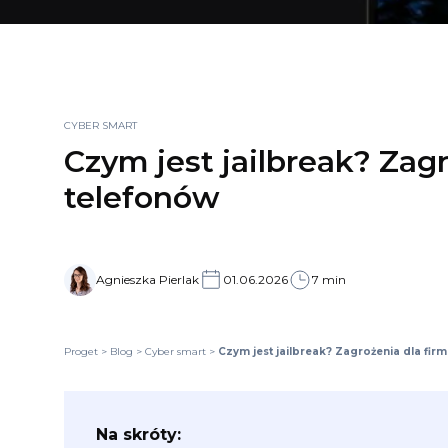
CYBER SMART
Czym jest jailbreak? Zag
telefonów
Agnieszka Pierlak
01.06.2026
7 min
Proget
>
Blog
>
Cyber smart
>
Czym jest jailbreak? Zagrożenia dla fi
Na skróty: