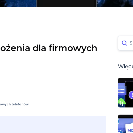
S
rożenia dla firmowych
Więce
rmowych telefonów